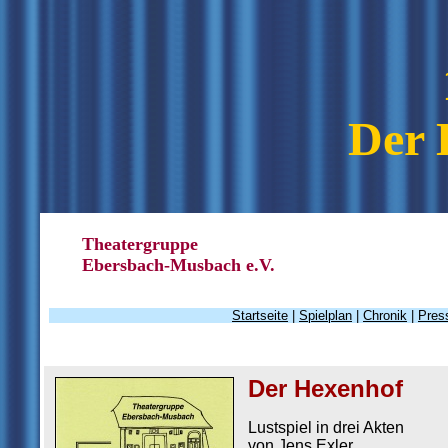
Der 
Theatergruppe
Ebersbach-Musbach e.V.
Startseite
|
Spielplan
|
Chronik
|
Pres
Der Hexenhof
Lustspiel in drei Akten
von Jens Exler